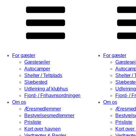
For gæster
For gæster
Gæstesejler
Gæstesej
Autocamper
Autocamp
Shelter / Teltplads
Shelter / 
Slæbested
Slæbeste
Udlejning af klubhus
Udlejning
Fjord- / Frihavnsordningen
Fjord- / 
Om os
Om os
Æresmedlemmer
Æresmed
Bestyrelsesmedlemmer
Bestyrel
Prisliste
Prisliste
Kort over havnen
Kort over
Vedtægter & Regler
Vedtægte