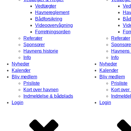
Vedtægter
Ved
Havnereglement
Hav
Bådforsikring
Båd
Videoovervågning
Vid
Forretningsorden
For
Referater
Referater
Sponsorer
Sponsore
Havnens historie
Havnens h
Info
Info
Nyheder
Nyheder
Kalender
Kalender
Bliv medlem
Bliv medlem
Prisliste
Prisliste
Kort over havnen
Kort over
Indmeldelse & bådplads
Indmelde
Login
Login