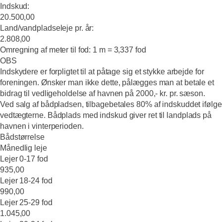
Indskud:
20.500,00
Land/vandpladseleje pr. år:
2.808,00
Omregning af meter til fod: 1 m = 3,337 fod
OBS
Indskydere er forpligtet til at påtage sig et stykke arbejde for
foreningen. Ønsker man ikke dette, pålægges man at betale et
bidrag til vedligeholdelse af havnen på 2000,- kr. pr. sæson.
Ved salg af bådpladsen, tilbagebetales 80% af indskuddet ifølge
vedtægterne. Bådplads med indskud giver ret til landplads på
havnen i vinterperioden.
Bådstørrelse
Månedlig leje
Lejer 0-17 fod
935,00
Lejer 18-24 fod
990,00
Lejer 25-29 fod
1.045,00