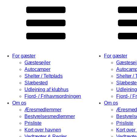
For gæster
For gæster
Gæstesejler
Gæstesej
Autocamper
Autocamp
Shelter / Teltplads
Shelter / 
Slæbested
Slæbeste
Udlejning af klubhus
Udlejning
Fjord- / Frihavnsordningen
Fjord- / 
Om os
Om os
Æresmedlemmer
Æresmed
Bestyrelsesmedlemmer
Bestyrel
Prisliste
Prisliste
Kort over havnen
Kort over
Vedtægter & Regler
Vedtægte