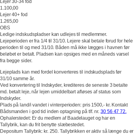
Lejer 30-34 fod
1.100,00
Lejer 40+ fod
1.265,00
OBS
Ledige indskudspladser kan udlejes til medlemmer.
Lejeperioden er fra 1/4 til 31/10. Lejere skal betale forud for hele
perioden til og med 31/10. Båden må ikke lægges i havnen før
beløbet er betalt. Pladsen kan opsiges med en måneds varsel
fra begge sider.
Lejeplads kan med fordel konverteres til indskudsplads før
31/10 samme år.
Ved konvertering til Indskyder, krediteres de seneste 3 betalte
md. betalt leje, når lejen umiddelbart afløses af status som
Indskyder.
Plads på land/i vandet i vinterperioden:
pris 1500,- kr. Kontakt
Bådsmanden i god tid inden optagning på tlf. nr.
30 56 47 72.
Ophalerstedet:
Er du medlem af Baadelauget og har en
Tallybrik, kan du frit benytte slæbestedet.
Depositum Tallybrik:
kr. 250. Tallybrikken er aktiv så længe du er