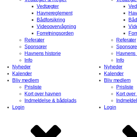
Vedtægter
Ved
Havnereglement
Hav
Bådforsikring
Båd
Videoovervågning
Vid
Forretningsorden
For
Referater
Referater
Sponsorer
Sponsore
Havnens historie
Havnens h
Info
Info
Nyheder
Nyheder
Kalender
Kalender
Bliv medlem
Bliv medlem
Prisliste
Prisliste
Kort over havnen
Kort over
Indmeldelse & bådplads
Indmelde
Login
Login