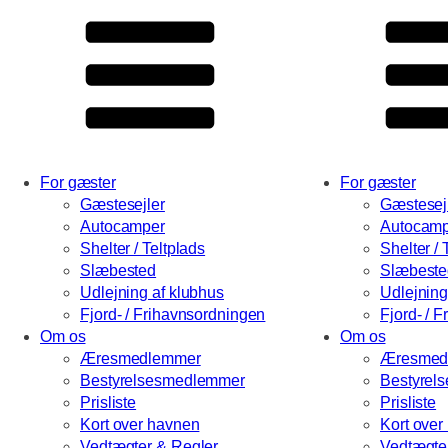
For gæster
For gæster
Gæstesejler
Gæstesej
Autocamper
Autocamp
Shelter / Teltplads
Shelter / 
Slæbested
Slæbeste
Udlejning af klubhus
Udlejning
Fjord- / Frihavnsordningen
Fjord- / 
Om os
Om os
Æresmedlemmer
Æresmed
Bestyrelsesmedlemmer
Bestyrel
Prisliste
Prisliste
Kort over havnen
Kort over
Vedtægter & Regler
Vedtægte