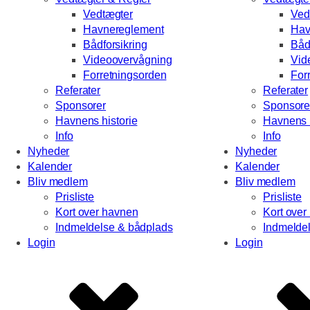
Vedtægter
Ved
Havnereglement
Hav
Bådforsikring
Båd
Videoovervågning
Vid
Forretningsorden
For
Referater
Referater
Sponsorer
Sponsore
Havnens historie
Havnens h
Info
Info
Nyheder
Nyheder
Kalender
Kalender
Bliv medlem
Bliv medlem
Prisliste
Prisliste
Kort over havnen
Kort over
Indmeldelse & bådplads
Indmelde
Login
Login