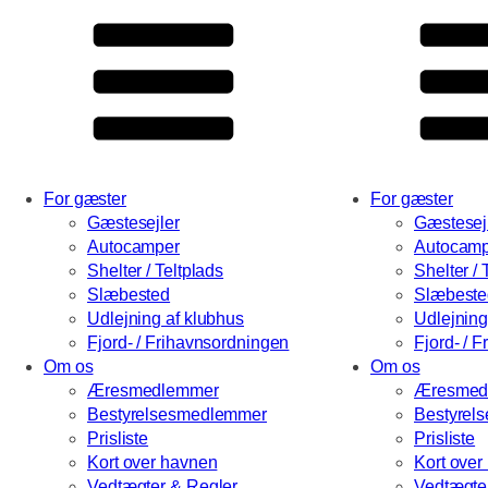
For gæster
For gæster
Gæstesejler
Gæstesej
Autocamper
Autocamp
Shelter / Teltplads
Shelter / 
Slæbested
Slæbeste
Udlejning af klubhus
Udlejning
Fjord- / Frihavnsordningen
Fjord- / 
Om os
Om os
Æresmedlemmer
Æresmed
Bestyrelsesmedlemmer
Bestyrel
Prisliste
Prisliste
Kort over havnen
Kort over
Vedtægter & Regler
Vedtægte