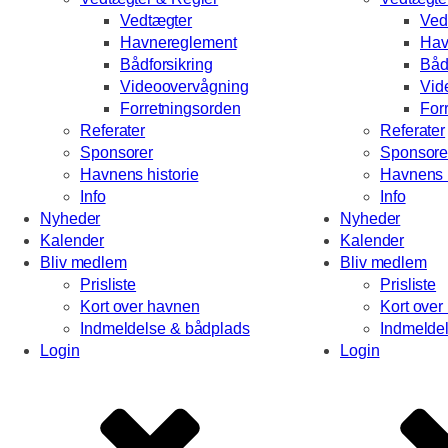
Vedtægter
Ved
Havnereglement
Hav
Bådforsikring
Båd
Videoovervågning
Vid
Forretningsorden
For
Referater
Referater
Sponsorer
Sponsore
Havnens historie
Havnens h
Info
Info
Nyheder
Nyheder
Kalender
Kalender
Bliv medlem
Bliv medlem
Prisliste
Prisliste
Kort over havnen
Kort over
Indmeldelse & bådplads
Indmelde
Login
Login