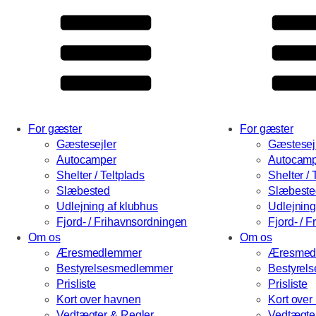
For gæster
For gæster
Gæstesejler
Gæstesej
Autocamper
Autocamp
Shelter / Teltplads
Shelter / 
Slæbested
Slæbeste
Udlejning af klubhus
Udlejning
Fjord- / Frihavnsordningen
Fjord- / 
Om os
Om os
Æresmedlemmer
Æresmed
Bestyrelsesmedlemmer
Bestyrel
Prisliste
Prisliste
Kort over havnen
Kort over
Vedtægter & Regler
Vedtægte