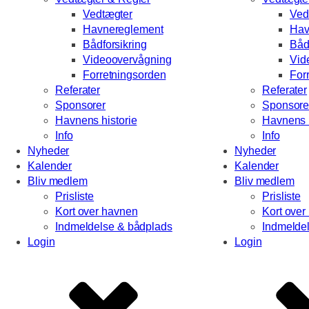
Vedtægter
Ved
Havnereglement
Hav
Bådforsikring
Båd
Videoovervågning
Vid
Forretningsorden
For
Referater
Referater
Sponsorer
Sponsore
Havnens historie
Havnens h
Info
Info
Nyheder
Nyheder
Kalender
Kalender
Bliv medlem
Bliv medlem
Prisliste
Prisliste
Kort over havnen
Kort over
Indmeldelse & bådplads
Indmelde
Login
Login