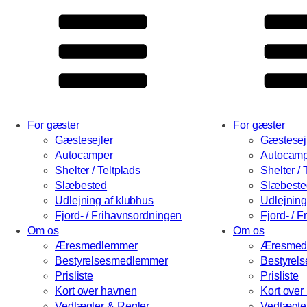
For gæster
For gæster
Gæstesejler
Gæstesej
Autocamper
Autocamp
Shelter / Teltplads
Shelter / 
Slæbested
Slæbeste
Udlejning af klubhus
Udlejning
Fjord- / Frihavnsordningen
Fjord- / 
Om os
Om os
Æresmedlemmer
Æresmed
Bestyrelsesmedlemmer
Bestyrel
Prisliste
Prisliste
Kort over havnen
Kort over
Vedtægter & Regler
Vedtægte