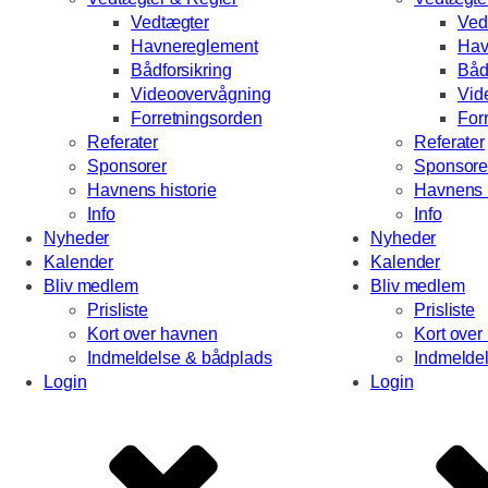
Vedtægter
Ved
Havnereglement
Hav
Bådforsikring
Båd
Videoovervågning
Vid
Forretningsorden
For
Referater
Referater
Sponsorer
Sponsore
Havnens historie
Havnens h
Info
Info
Nyheder
Nyheder
Kalender
Kalender
Bliv medlem
Bliv medlem
Prisliste
Prisliste
Kort over havnen
Kort over
Indmeldelse & bådplads
Indmelde
Login
Login