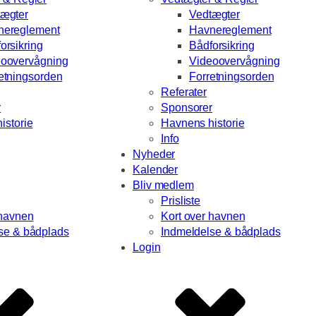
tægter
Vedtægter
nereglement
Havnereglement
orsikring
Bådforsikring
eoovervågning
Videoovervågning
etningsorden
Forretningsorden
Referater
r
Sponsorer
istorie
Havnens historie
Info
Nyheder
Kalender
Bliv medlem
Prisliste
 havnen
Kort over havnen
se & bådplads
Indmeldelse & bådplads
Login