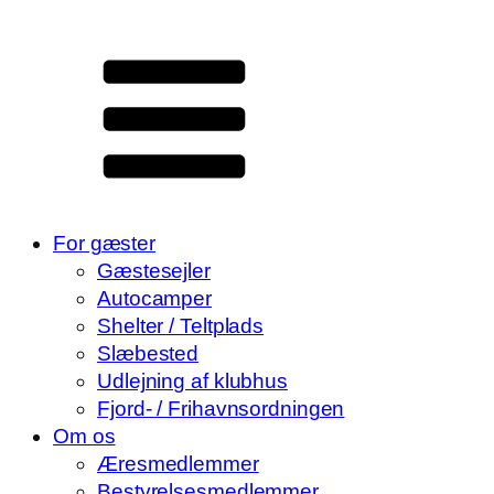
For gæster
Gæstesejler
Autocamper
Shelter / Teltplads
Slæbested
Udlejning af klubhus
Fjord- / Frihavnsordningen
Om os
Æresmedlemmer
Bestyrelsesmedlemmer