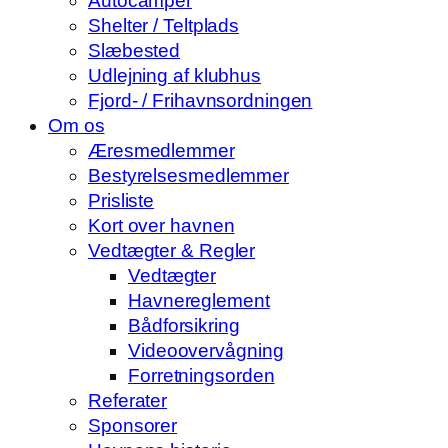
Autocamper
Shelter / Teltplads
Slæbested
Udlejning af klubhus
Fjord- / Frihavnsordningen
Om os
Æresmedlemmer
Bestyrelsesmedlemmer
Prisliste
Kort over havnen
Vedtægter & Regler
Vedtægter
Havnereglement
Bådforsikring
Videoovervågning
Forretningsorden
Referater
Sponsorer