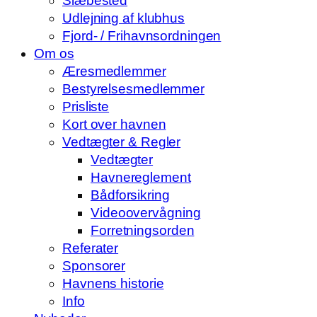
Slæbested
Udlejning af klubhus
Fjord- / Frihavnsordningen
Om os
Æresmedlemmer
Bestyrelsesmedlemmer
Prisliste
Kort over havnen
Vedtægter & Regler
Vedtægter
Havnereglement
Bådforsikring
Videoovervågning
Forretningsorden
Referater
Sponsorer
Havnens historie
Info